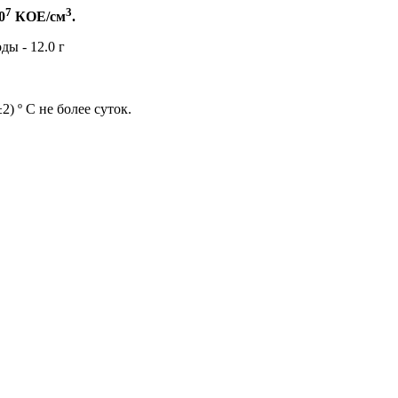
7
3
0
КОЕ/см
.
оды - 12.0 г
) º С не более суток.