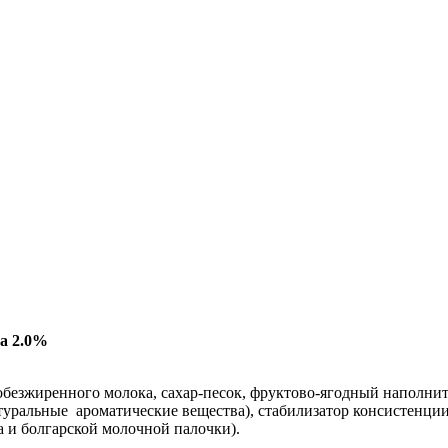
а 2.0%
обезжиренного молока, сахар-песок, фруктово-ягодный наполнител
атуральные ароматические вещества), стабилизатор консистенции:
 и болгарской молочной палочки).