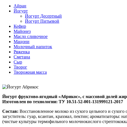
Айран
Йогурт
Йогурт Десертный
Йогурт Питьевой
Кефир
Майонез
Масло сливочное
Мацони
Молочный напиток
Ряженка
Сметана
Сыр
Творог
Творожная масса
Йогурт фруктово-ягодный «Абрикос», с массовой долей жир
Изготовлен по технологии:
ТУ 10.51-52-001-131999121-2017
Состав:
Восстановленное молоко из сухого цельного и сухого 
загуститель: гуар, ксантан, крахмал, пектин; ароматизаторы: н
(чистые культуры термофильного молочнокислого стрептококка