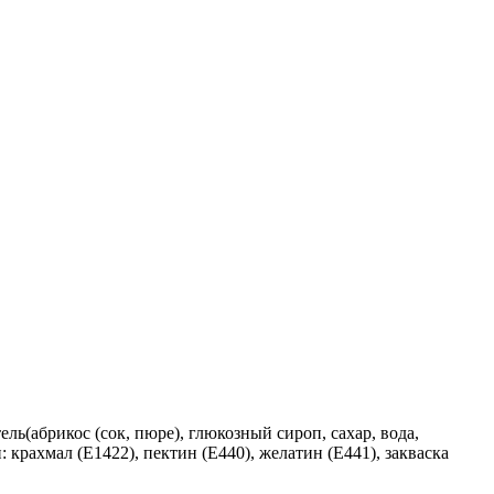
ь(абрикос (сок, пюре), глюкозный сироп, сахар, вода,
 крахмал (Е1422), пектин (Е440), желатин (Е441), закваска