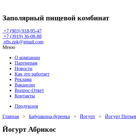
Заполярный пищевой комбинат
+7 (903) 918-95-47
+7 (3919) 36-08-88
ofis.zpk@gmail.com
Меню
О компании
Партнерам
Новости
Как это работает
Реклама
Вакансии
Вопрос-Ответ
Контакты
Продукция
Главная
>
Бабушкина-буренка
>
Йогурт
>
Йогурт Питье
Йогурт Абрикос